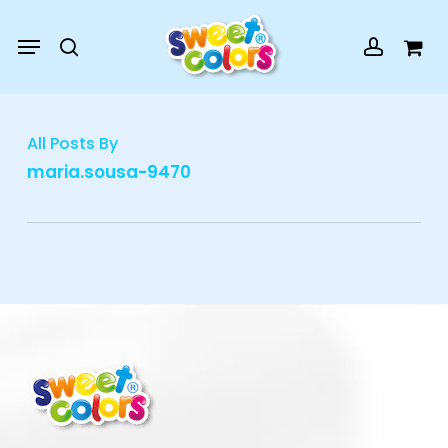
Skip
Menu
Menu
to
search
account
Cart
Close
Cart
main
content
All Posts By
maria.sousa-9470