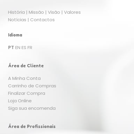
História
|
Missão
|
Visão
|
Valores
Notícias
|
Contactos
Idioma
PT
EN
ES
FR
Área de Cliente
A Minha Conta
Carrinho de Compras
Nenhum produto no carrinho.
Finalizar Compra
Loja Online
Go To Shop
Siga sua encomenda
Área de Profissionais