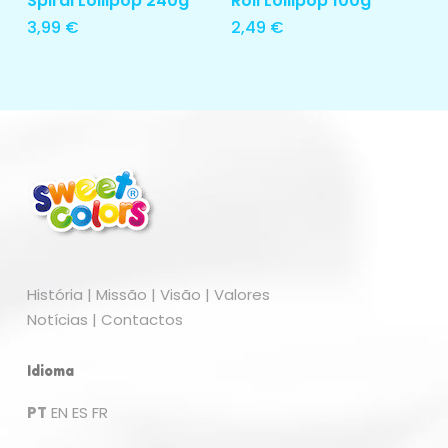
Spiral Lollipop 240g
Roll Lollipop 100g
3,99
€
2,49
€
Nenhum produto no carrinho.
Go To Shop
História
|
Missão
|
Visão
|
Valores
Notícias
|
Contactos
Idioma
PT
EN
ES
FR