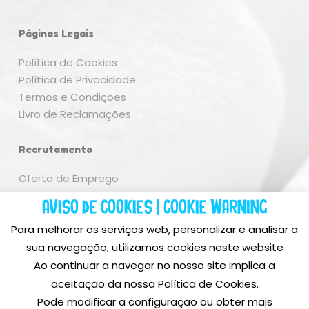
Páginas Legais
Política de Cookies
Política de Privacidade
Termos e Condições
Livro de Reclamações
Recrutamento
Oferta de Emprego
Aviso de Cookies | Cookie Warning
Para melhorar os serviços web, personalizar e analisar a
sua navegação, utilizamos cookies neste website
Ao continuar a navegar no nosso site implica a
aceitação da nossa Política de Cookies.
Pode modificar a configuração ou obter mais
Subtotal:
0,00
€