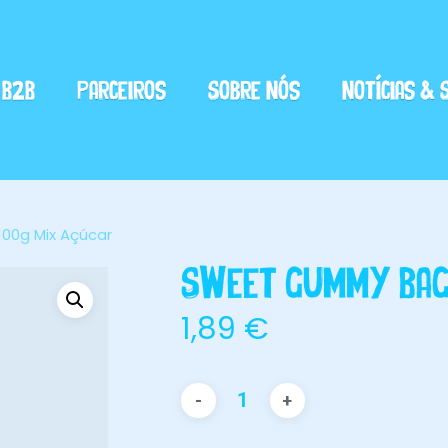
Cart
B2B
Parceiros
Sobre Nós
Notícias & 
00g Mix Açúcar
Sweet Gummy Bag 
1,89
€