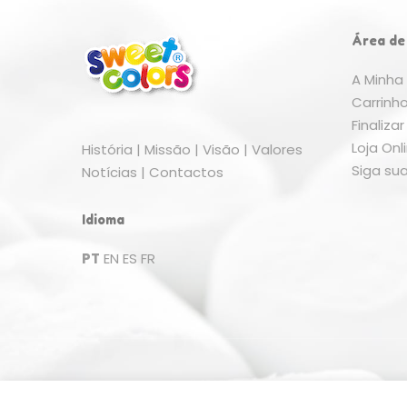
Área de
A Minha
Carrinh
Finaliz
Loja Onl
História
|
Missão
|
Visão
|
Valores
Siga s
Notícias
|
Contactos
Idioma
PT
EN
ES
FR