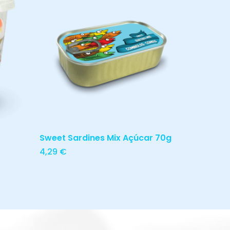
hum produto no carrinho.
Go To Shop
Ler Mais
Sweet Sardines Mix Açúcar 70g
4,29
€