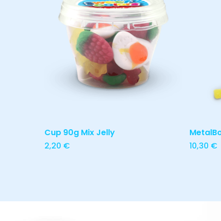
Adicionar
Cup 90g Mix Jelly
MetalB
2,20
€
10,30
€