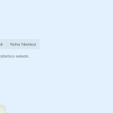
al
Ficha Técnica
lástico selado.