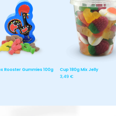
Nen
Ler Mais
Adicionar
ox Rooster Gummies 100g
Cup 180g Mix Jelly
3,49
€