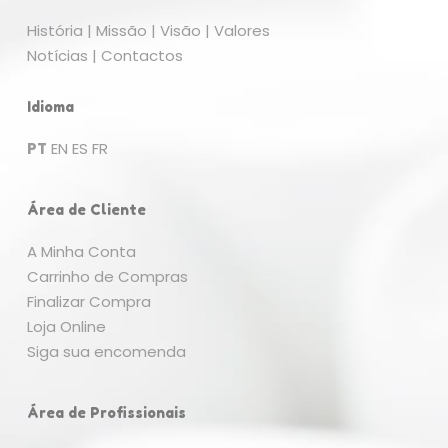
História
|
Missão
|
Visão
|
Valores
Notícias
|
Contactos
Nenhum produto no carrinho.
Idioma
Go To Shop
PT
EN
ES
FR
Área de Cliente
A Minha Conta
Carrinho de Compras
Finalizar Compra
Loja Online
Siga sua encomenda
Área de Profissionais