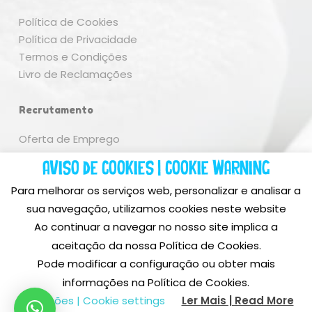
Política de Cookies
Política de Privacidade
Termos e Condições
Livro de Reclamações
Recrutamento
Oferta de Emprego
Aviso de Cookies | Cookie Warning
Para melhorar os serviços web, personalizar e analisar a
sua navegação, utilizamos cookies neste website
Ao continuar a navegar no nosso site implica a
aceitação da nossa Política de Cookies.
Pode modificar a configuração ou obter mais
Subtotal:
0,00
€
Ficha Projecto
informações na Política de Cookies.
© 2026 Sweet Colours, Lda. Todos os direitos reservados,
Opções | Cookie settings
Ler Mais | Read More
Concept & Design
Ver Carrinho
BinaryDragon ®
Finalizar Compras