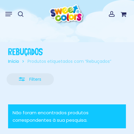
Skip
Menu
Menu
to
Close
search
account
Cart
Close
Cart
main
Filters
content
Rebuçados
Início
Produtos etiquetados com “Rebuçados”
Filters
Não foram encontrados produtos
correspondentes à sua pesquisa.