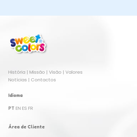
História
|
Missão
|
Visão
|
Valores
Notícias
|
Contactos
Idioma
PT
EN
ES
FR
Nenhum produto no carrinho.
Área de Cliente